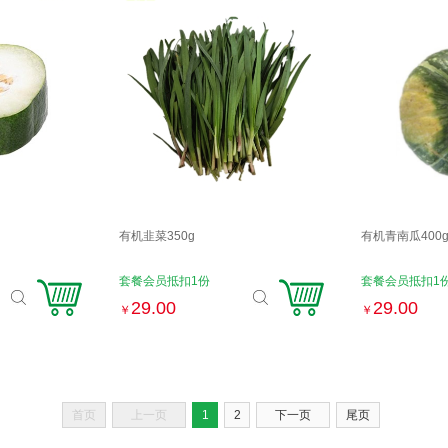
有机韭菜350g
有机青南瓜400
套餐会员抵扣1份
套餐会员抵扣1
29.00
29.00
￥
￥
首页
上一页
1
2
下一页
尾页