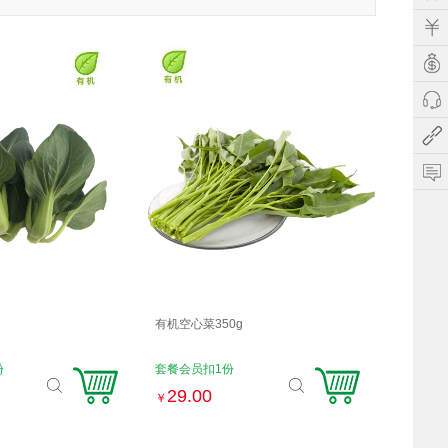
g
有机空心菜350g
份
套餐会员扣1份
29.00
￥