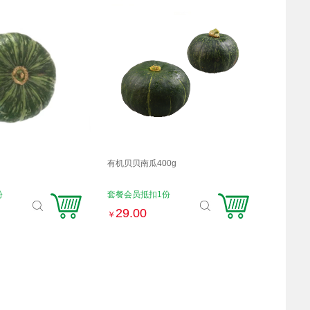
g
有机贝贝南瓜400g
份
套餐会员抵扣1份
29.00
￥