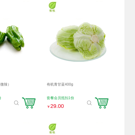
（微辣）
有机青甘蓝400g
份
套餐会员抵扣1份
29.00
￥