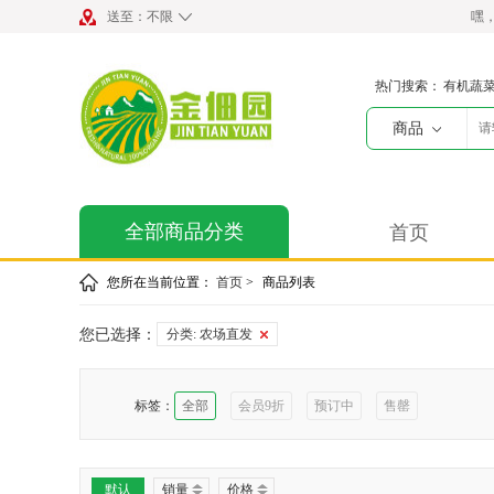
送至：
不限
嘿
热门搜索：
有机蔬
商品
全部商品分类
首页
您所在当前位置：
首页
>
商品列表
您已选择：
分类:
农场直发
标签：
全部
会员9折
预订中
售罄
默认
销量
价格