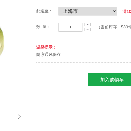
配送至：
满1
数 量：
（当前库存：
583
温馨提示：
阴凉通风保存
加入购物车