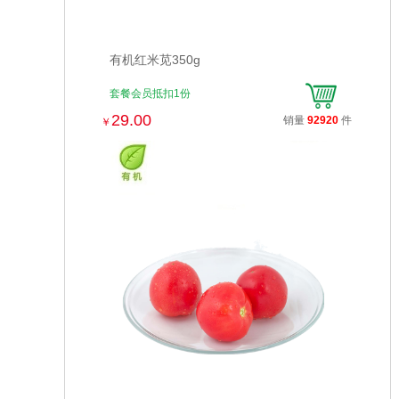
有机红米苋350g
套餐会员抵扣1份
29.00
销量
92920
件
￥