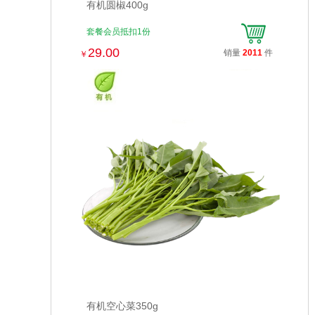
有机圆椒400g
套餐会员抵扣1份
29.00
销量
2011
件
￥
有机空心菜350g