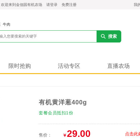
，欢迎来到金佃园有机农场
请登录
免费注册
我
菜
牛肉
搜索
限时抢购
活动专区
直播农场
有机黄洋葱400g
套餐会员抵扣1份
29.00
点击此
售价：
￥