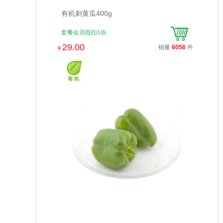
有机刺黄瓜400g
套餐会员抵扣1份
29.00
销量
6056
件
￥